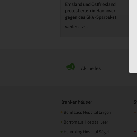
Emsland und Ostfriesland
protestierten in Hannover
gegen das GKV-Sparpaket
weiterlesen
Aktuelles
Krankenhäuser
S
Bonifatius Hospital Lingen
+
+
Borromäus Hospital Leer
+
+
Hümmling Hospital Sögel
+
+