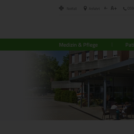
A+
A-
059
Notfall
Anfahrt
Medizin & Pflege
Pat