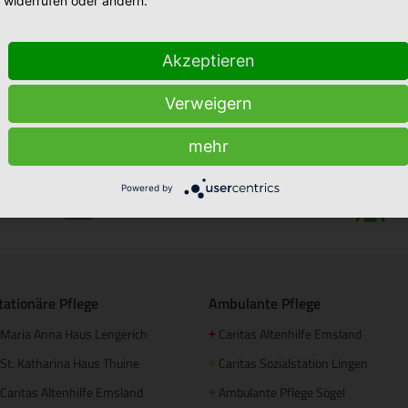
widerrufen oder ändern.
Akzeptieren
Verweigern
mehr
Powered by
Stellenmarkt
tationäre Pflege
Ambulante Pflege
Maria Anna Haus Lengerich
Caritas Altenhilfe Emsland
+
St. Katharina Haus Thuine
Caritas Sozialstation Lingen
+
Caritas Altenhilfe Emsland
Ambulante Pflege Sögel
+