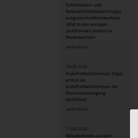
Schilddrüsen- und
Nebenschilddrüsenchirurgie
ausgezeichnetKrankenhaus
zählt zu den wenigen
zertifizierten Zentren in
Niedersachsen
weiterlesen
16.06.2026
EndoProthetikZentrum Sögel
erneut als
EndoProthetikZentrum der
Maximalversorgung
zertifiziert
weiterlesen
11.06.2026
Mitarbeitende aus dem