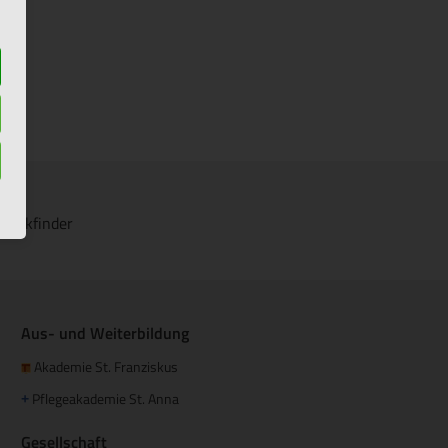
Klinikfinder
Aus- und Weiterbildung
Akademie St. Franziskus
Pflegeakademie St. Anna
+
Gesellschaft