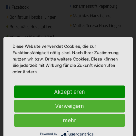
Johannesstift Papenburg
Facebook
+
Matthias Haus Lohne
+
Bonifatius Hospital Lingen
+
Mutter Teresa Haus Lingen
+
Borromäus Hospital Leer
+
Hümmling Hospital Sögel
+
Tagespflege
Marien Hospital Papenburg
Diese Website verwendet Cookies, die zur
+
Maria Anna Haus Lengerich
+
Aschendorf
Funktionsfähigkeit nötig sind. Nach Ihrer Zustimmung
nutzen wir bzw. Dritte weitere Cookies. Diese können
Sie jederzeit mit Wirkung für die Zukunft widerrufen
Instagram
oder ändern.
St. Bonifatius
+
Hospitalgesellschaft
Ambulante Pflege
Akzeptieren
Caritas Altenhilfe Emsland
+
Verweigern
Caritas Sozialstation Lingen
+
Ambulante Pflege Sögel
+
mehr
Betreutes Wohnen
Powered by