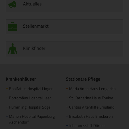
Aktuelles
Stellenmarkt
Klinikfinder
Krankenhäuser
Stationäre Pflege
Bonifatius Hospital Lingen
Maria Anna Haus Lengerich
+
+
Borromäus Hospital Leer
St. Katharina Haus Thuine
+
+
Hümmling Hospital Sögel
Caritas Altenhilfe Emsland
+
+
Marien Hospital Papenburg
Elisabeth Haus Emsbüren
+
+
Aschendorf
Johannesstift Dörpen
+