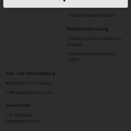
Domizil am Mühlentor Lingen
+
Elisabeth Haus Emsbüren
+
Palliative Betreuung
Palliativstützpunkt Nördliches
+
Emsland
Ambulanter Palliativdienst
+
(SAPV)
Aus- und Weiterbildung
Akademie St. Franziskus
Pflegeakademie St. Anna
+
Gesellschaft
St. Bonifatius
+
Hospitalgesellschaft