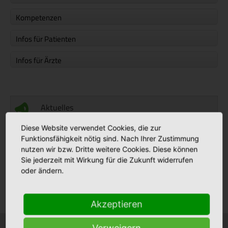
Kompetenzen
Infos für Patienten
Infos für Ärzte
Aktuelles
Diese Website verwendet Cookies, die zur
Funktionsfähigkeit nötig sind. Nach Ihrer Zustimmung
Stellenmarkt
nutzen wir bzw. Dritte weitere Cookies. Diese können
Sie jederzeit mit Wirkung für die Zukunft widerrufen
oder ändern.
Klinikfinder
Akzeptieren
Verweigern