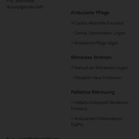
St. Bonifatius
+
Hospitalgesellschaft
Ambulante Pflege
Caritas Altenhilfe Emsland
+
Caritas Sozialstation Lingen
+
Ambulante Pflege Sögel
+
Betreutes Wohnen
Domizil am Mühlentor Lingen
+
Elisabeth Haus Emsbüren
+
Palliative Betreuung
Palliativstützpunkt Nördliches
+
Emsland
Ambulanter Palliativdienst
+
(SAPV)
Aus- und Weiterbildung