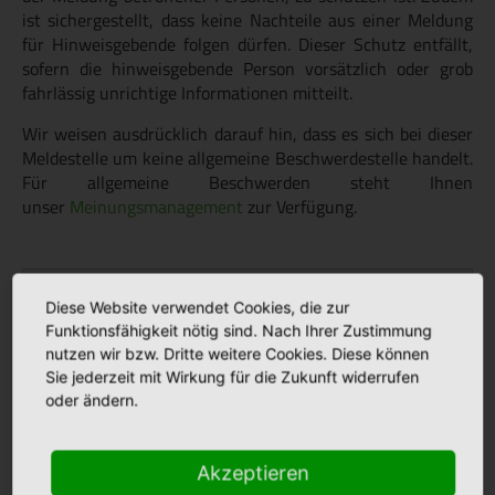
ist sichergestellt, dass keine Nachteile aus einer Meldung
für Hinweisgebende folgen dürfen. Dieser Schutz entfällt,
sofern die hinweisgebende Person vorsätzlich oder grob
fahrlässig unrichtige Informationen mitteilt.
Wir weisen ausdrücklich darauf hin, dass es sich bei dieser
Meldestelle um keine allgemeine Beschwerdestelle handelt.
Für allgemeine Beschwerden steht Ihnen
unser
Meinungsmanagement
zur Verfügung.
Aktuelles
Diese Website verwendet Cookies, die zur
Funktionsfähigkeit nötig sind. Nach Ihrer Zustimmung
nutzen wir bzw. Dritte weitere Cookies. Diese können
Stellenmarkt
Sie jederzeit mit Wirkung für die Zukunft widerrufen
oder ändern.
Klinikfinder
Akzeptieren