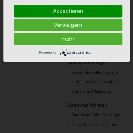
Mutter Teresa Haus Lingen
+
Borromäus Hospital Leer
+
Akzeptieren
Hümmling Hospital Sögel
+
Tagespflege
Marien Hospital Papenburg
+
Maria Anna Haus Lengerich
Verweigern
+
Aschendorf
mehr
Instagram
St. Bonifatius
+
Powered by
Hospitalgesellschaft
Ambulante Pflege
Caritas Altenhilfe Emsland
+
Caritas Sozialstation Lingen
+
Ambulante Pflege Sögel
+
Betreutes Wohnen
Domizil am Mühlentor Lingen
+
Elisabeth Haus Emsbüren
+