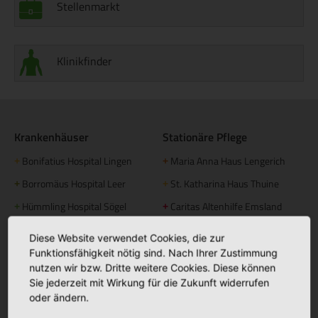
Stellenmarkt
Klinikfinder
Krankenhäuser
Stationäre Pflege
Bonifatius Hospital Lingen
Maria Anna Haus Lengerich
+
+
Borromäus Hospital Leer
St. Katharina Haus Thuine
+
+
Hümmling Hospital Sögel
Caritas Altenhilfe Emsland
+
+
Marien Hospital Papenburg
Elisabeth Haus Emsbüren
+
+
Diese Website verwendet Cookies, die zur
Aschendorf
Johannesstift Dörpen
+
Funktionsfähigkeit nötig sind. Nach Ihrer Zustimmung
nutzen wir bzw. Dritte weitere Cookies. Diese können
Johannesstift Papenburg
Facebook
+
Sie jederzeit mit Wirkung für die Zukunft widerrufen
Matthias Haus Lohne
oder ändern.
+
Bonifatius Hospital Lingen
+