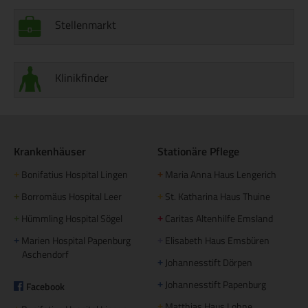
Stellenmarkt
Klinikfinder
Krankenhäuser
Stationäre Pflege
Bonifatius Hospital Lingen
Maria Anna Haus Lengerich
+
+
Borromäus Hospital Leer
St. Katharina Haus Thuine
+
+
Hümmling Hospital Sögel
Caritas Altenhilfe Emsland
+
+
Marien Hospital Papenburg
Elisabeth Haus Emsbüren
+
+
Aschendorf
Johannesstift Dörpen
+
Johannesstift Papenburg
Facebook
+
Matthias Haus Lohne
+