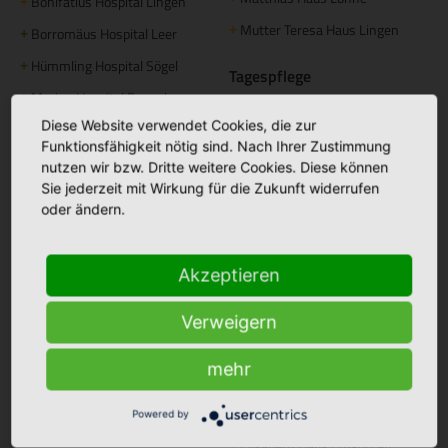
Bonifatius Hospital Lingen
+
Mutter Teresa Haus Lingen
+
Borromäus Hospital Leer
+
Hümmling Hospital Sögel
+
Tagespflege
Marien Hospital Papenburg
+
Maria Anna Haus Lengerich
+
Aschendorf
Diese Website verwendet Cookies, die zur
Funktionsfähigkeit nötig sind. Nach Ihrer Zustimmung
Instagram
nutzen wir bzw. Dritte weitere Cookies. Diese können
Sie jederzeit mit Wirkung für die Zukunft widerrufen
St. Bonifatius
+
oder ändern.
Hospitalgesellschaft
Ambulante Pflege
Caritas Altenhilfe Emsland
+
Akzeptieren
Caritas Sozialstation Lingen
+
Verweigern
Ambulante Pflege Sögel
+
mehr
Betreutes Wohnen
Domizil am Mühlentor Lingen
+
Powered by
Elisabeth Haus Emsbüren
+