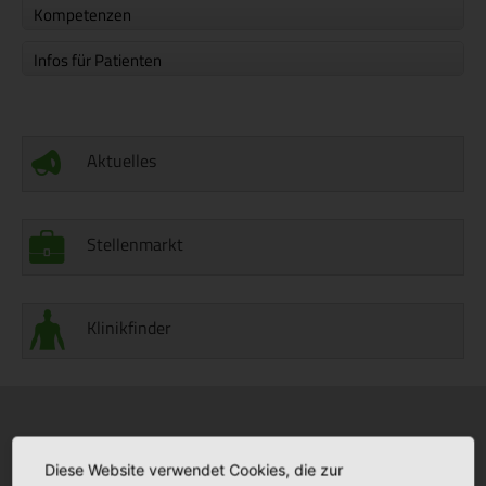
Kompetenzen
Infos für Patienten
Aktuelles
Stellenmarkt
Klinikfinder
Krankenhäuser
Stationäre Pflege
Diese Website verwendet Cookies, die zur
Bonifatius Hospital Lingen
Maria Anna Haus Lengerich
+
+