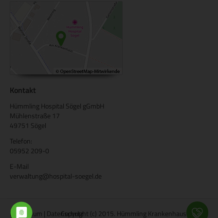
Kontakt
Hümmling Hospital Sögel gGmbH
Mühlenstraße 17
49751 Sögel
Telefon:
05952 209-0
E-Mail
verwaltung@hospital-soegel.de
Impressum
|
Datenschutz
Copyright (c) 2015. Hümmling Krankenhaus Sögel.