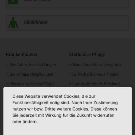
Klinikfinder
Krankenhäuser
Stationäre Pflege
Bonifatius Hospital Lingen
Maria Anna Haus Lengerich
+
+
Borromäus Hospital Leer
St. Katharina Haus Thuine
+
+
Hümmling Hospital Sögel
Caritas Altenhilfe Emsland
+
+
Marien Hospital Papenburg
Elisabeth Haus Emsbüren
+
+
Diese Website verwendet Cookies, die zur
Aschendorf
Johannesstift Dörpen
Funktionsfähigkeit nötig sind. Nach Ihrer Zustimmung
+
nutzen wir bzw. Dritte weitere Cookies. Diese können
Johannesstift Papenburg
Facebook
+
Sie jederzeit mit Wirkung für die Zukunft widerrufen
oder ändern.
Matthias Haus Lohne
+
Bonifatius Hospital Lingen
+
Mutter Teresa Haus Lingen
+
Borromäus Hospital Leer
+