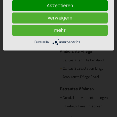
Akzeptieren
Hümmling Hospital Sögel
+
Tagespflege
Marien Hospital Papenburg
+
Verweigern
Maria Anna Haus Lengerich
+
Aschendorf
mehr
Instagram
St. Bonifatius
+
Powered by
Hospitalgesellschaft
Ambulante Pflege
Caritas Altenhilfe Emsland
+
Caritas Sozialstation Lingen
+
Ambulante Pflege Sögel
+
Betreutes Wohnen
Domizil am Mühlentor Lingen
+
Elisabeth Haus Emsbüren
+