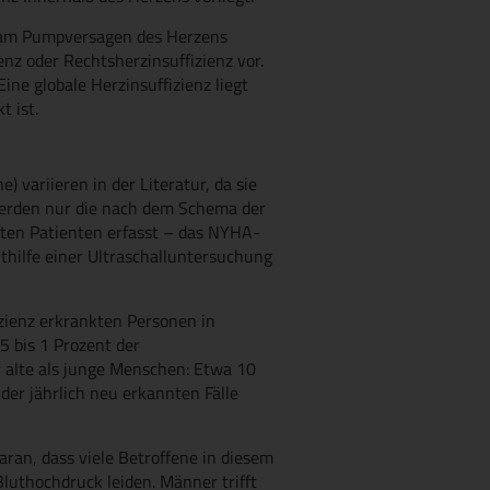
h am Pumpversagen des Herzens
enz oder Rechtsherzinsuffizienz vor.
ne globale Herzinsuffizienz liegt
 ist.
 variieren in der Literatur, da sie
 werden nur die nach dem Schema der
lten Patienten erfasst – das NYHA-
thilfe einer Ultraschalluntersuchung
izienz erkrankten Personen in
5 bis 1 Prozent der
r alte als junge Menschen: Etwa 10
er jährlich neu erkannten Fälle
aran, dass viele Betroffene in diesem
luthochdruck leiden. Männer trifft