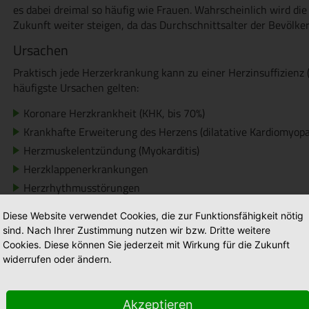
es dabei dreimal so häufig wie Frauen. Wahrscheinlich wird die
Zukunft weiter steigen, da das Durchschnittsalter der Bevölke
Ursachen
Praktisch jede Herzerkrankung kann zu einer Herzinsuffizienz 
häufigste Ursachen gelten:
Koronare Herzkrankheit (KHK, bis 70%)
Krankhafte Erweiterung des Herzens (dilatative Kardiomyopa
Herzmuskelentzündung (Myokarditis)
Herzklappenerkrankungen
Herzrhythmusstörungen
Lungenhochdruck (pulmonale Hypertonie)
Diese Website verwendet Cookies, die zur Funktionsfähigkeit nötig
Angeborene und erworbene Herzfehler, Herzklappenfehler
sind. Nach Ihrer Zustimmung nutzen wir bzw. Dritte weitere
Herzbeutelentzündung (Perikarditis)
Cookies. Diese können Sie jederzeit mit Wirkung für die Zukunft
widerrufen oder ändern.
Blutarmut (Anämie)
Risikofaktoren für eine Herzinsuffizienz
Akzeptieren