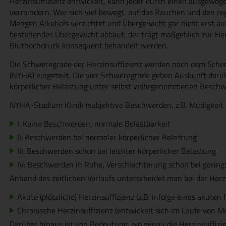
Herzinsuffizienz entwickelt, kann jeder durch einen ausgewog
vermindern. Wer sich viel bewegt, auf das Rauchen und den 
Mengen Alkohols verzichtet und Übergewicht gar nicht erst a
bestehendes Übergewicht abbaut, der trägt maßgeblich zur Her
Bluthochdruck konsequent behandelt werden.
Die Schweregrade der Herzinsuffizienz werden nach dem Sche
(NYHA) eingeteilt. Die vier Schweregrade geben Auskunft darübe
körperlicher Belastung unter selbst wahrgenommenen Beschwe
NYHA-Stadium Klinik (subjektive Beschwerden, z.B. Müdigkeit 
I: Keine Beschwerden, normale Belastbarkeit
II: Beschwerden bei normaler körperlicher Belastung
III: Beschwerden schon bei leichter körperlicher Belastung
IV: Beschwerden in Ruhe, Verschlechterung schon bei gering
Anhand des zeitlichen Verlaufs unterscheidet man bei der Herz
Akute (plötzliche) Herzinsuffizienz (z.B. infolge eines akuten 
Chronische Herzinsuffizienz (entwickelt sich im Laufe von M
Darüber hinaus ist von Bedeutung, wo genau die Herzinsuffizie