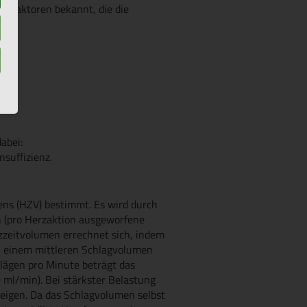
kofaktoren bekannt, die die
abei:
suffizienz.
ns (HZV) bestimmt. Es wird durch
 (pro Herzaktion ausgeworfene
zzeitvolumen errechnet sich, indem
ei einem mittleren Schlagvolumen
hlägen pro Minute beträgt das
 ml/min). Bei stärkster Belastung
teigen. Da das Schlagvolumen selbst