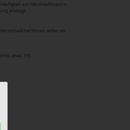
 Häufigkeit von Herzinsuffizienz in
rung ansteigt.
(Herzschwäche) führen, wobei als
thie), etwa 15%