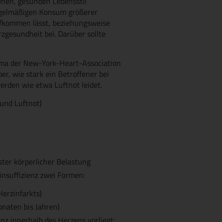
enen, gesunden Lebensstil
regelmäßigen Konsum größerer
ufkommen lässt, beziehungsweise
zgesundheit bei. Darüber sollte
ma der New-York-Heart-Association
r, wie stark ein Betroffener bei
rden wie etwa Luftnot leidet.
und Luftnot)
ster körperlicher Belastung
insuffizienz zwei Formen:
Herzinfarkts)
onaten bis Jahren)
nz innerhalb des Herzens vorliegt: