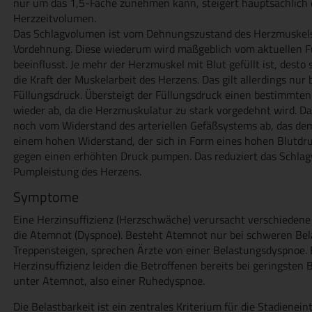
nur um das 1,5-Fache zunehmen kann, steigert hauptsächlich 
Herzzeitvolumen.
Das Schlagvolumen ist vom Dehnungszustand des Herzmuskels
Vordehnung. Diese wiederum wird maßgeblich vom aktuellen 
beeinflusst. Je mehr der Herzmuskel mit Blut gefüllt ist, desto
die Kraft der Muskelarbeit des Herzens. Das gilt allerdings nu
Füllungsdruck. Übersteigt der Füllungsdruck einen bestimmten
wieder ab, da die Herzmuskulatur zu stark vorgedehnt wird. 
noch vom Widerstand des arteriellen Gefäßsystems ab, das dem
einem hohen Widerstand, der sich in Form eines hohen Blutdru
gegen einen erhöhten Druck pumpen. Das reduziert das Schla
Pumpleistung des Herzens.
Symptome
Eine Herzinsuffizienz (Herzschwäche) verursacht verschieden
die Atemnot (Dyspnoe). Besteht Atemnot nur bei schweren Be
Treppensteigen, sprechen Ärzte von einer Belastungsdyspnoe. B
Herzinsuffizienz leiden die Betroffenen bereits bei geringsten
unter Atemnot, also einer Ruhedyspnoe.
Die Belastbarkeit ist ein zentrales Kriterium für die Stadienein