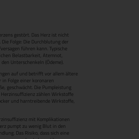
rzens gestört. Das Herz ist nicht
 Die Folge: Die Durchblutung der
fversagen führen kann. Typische
ichen Belastbarkeit, Atemnot,
 den Unterschenkeln (Ödeme).
ngen auf und betrifft vor allem ältere
r in Folge einer koronaren
äße, geschwächt. Die Pumpleistung
 Herzinsuffizienz zählen Wirkstoffe
cker und harntreibende Wirkstoffe,
zinsuffizienz mit Komplikationen
rz pumpt zu wenig Blut in den
dlung. Das Risiko, dass sich eine