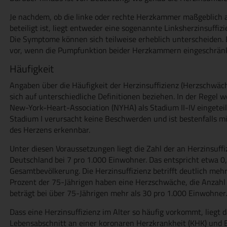
Je nachdem, ob die linke oder rechte Herzkammer maßgeblic
beteiligt ist, liegt entweder eine sogenannte Linksherzinsuffizi
Die Symptome können sich teilweise erheblich unterscheiden. Ei
vor, wenn die Pumpfunktion beider Herzkammern eingeschränkt
Häufigkeit
Angaben über die Häufigkeit der Herzinsuffizienz (Herzschwäche)
sich auf unterschiedliche Definitionen beziehen. In der Regel
New-York-Heart-Association (NYHA) als Stadium II-IV eingetei
Stadium I verursacht keine Beschwerden und ist bestenfalls mi
des Herzens erkennbar.
Unter diesen Voraussetzungen liegt die Zahl der an Herzinsuff
Deutschland bei 7 pro 1.000 Einwohner. Das entspricht etwa 0,
Gesamtbevölkerung. Die Herzinsuffizienz betrifft deutlich meh
Prozent der 75-Jährigen haben eine Herzschwäche, die Anzahl d
beträgt bei über 75-Jährigen mehr als 30 pro 1.000 Einwohner.
Dass eine Herzinsuffizienz im Alter so häufig vorkommt, liegt d
Lebensabschnitt an einer koronaren Herzkrankheit (KHK) und B