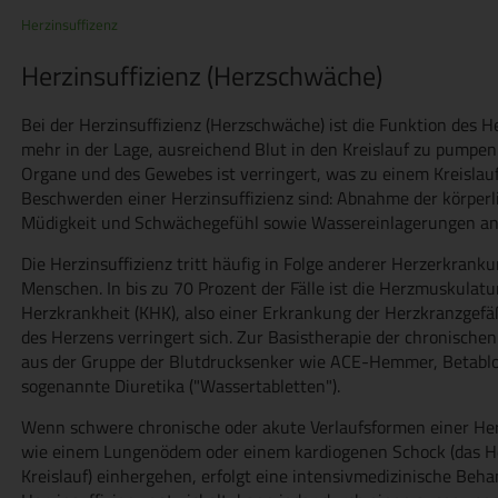
Herzinsuffizenz
Herzinsuffizienz (Herzschwäche)
Bei der Herzinsuffizienz (Herzschwäche) ist die Funktion des He
mehr in der Lage, ausreichend Blut in den Kreislauf zu pumpen.
Organe und des Gewebes ist verringert, was zu einem Kreislau
Beschwerden einer Herzinsuffizienz sind: Abnahme der körperl
Müdigkeit und Schwächegefühl sowie Wassereinlagerungen an
Die Herzinsuffizienz tritt häufig in Folge anderer Herzerkranku
Menschen. In bis zu 70 Prozent der Fälle ist die Herzmuskulatu
Herzkrankheit (KHK), also einer Erkrankung der Herzkranzgef
des Herzens verringert sich. Zur Basistherapie der chronischen
aus der Gruppe der Blutdrucksenker wie ACE-Hemmer, Betablo
sogenannte Diuretika ("Wassertabletten").
Wenn schwere chronische oder akute Verlaufsformen einer Her
wie einem Lungenödem oder einem kardiogenen Schock (das He
Kreislauf) einhergehen, erfolgt eine intensivmedizinische Behan