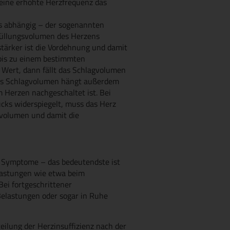
eine erhöhte Herzfrequenz das
 abhängig – der sogenannten
Füllungsvolumen des Herzens
 stärker ist die Vordehnung und damit
r bis zu einem bestimmten
 Wert, dann fällt das Schlagvolumen
Das Schlagvolumen hängt außerdem
 Herzen nachgeschaltet ist. Bei
cks widerspiegelt, muss das Herz
gvolumen und damit die
e Symptome – das bedeutendste ist
lastungen wie etwa beim
ei fortgeschrittener
 Belastungen oder sogar in Ruhe
teilung der Herzinsuffizienz nach der