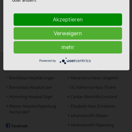
oder ändern.
Stellenmarkt
Akzeptieren
Verweigern
Klinikfinder
mehr
Powered by
Krankenhäuser
Stationäre Pflege
Bonifatius Hospital Lingen
Maria Anna Haus Lengerich
+
+
Borromäus Hospital Leer
St. Katharina Haus Thuine
+
+
Hümmling Hospital Sögel
Caritas Altenhilfe Emsland
+
+
Marien Hospital Papenburg
Elisabeth Haus Emsbüren
+
+
Aschendorf
Johannesstift Dörpen
+
Johannesstift Papenburg
Facebook
+