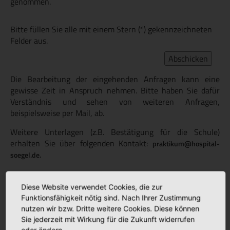
genommen.
Bitte füllen Sie alle mit einem Stern (*) gekennzeichneten
Felder aus.
Die Bearbeitung der eingehenden Anfragen kann eine
gewisse Zeit in Anspruch nehmen. Bitte haben Sie dafür
Verständnis und sehen von weiteren Anfragen,
beispielsweise per Mail, ab.
Weitere Unterlagen (z.B. Bestätigung für die Schule)
erhalten Sie über folgenden Kontakt:
praktikum@hospital-
soegel.de.
Unsere Stellenangebote im Pflegedienst finden Sie
hier
.
Diese Website verwendet Cookies, die zur
Funktionsfähigkeit nötig sind. Nach Ihrer Zustimmung
nutzen wir bzw. Dritte weitere Cookies. Diese können
Aktuelles
Sie jederzeit mit Wirkung für die Zukunft widerrufen