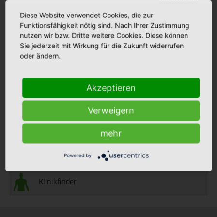
weiterlesen
Diese Website verwendet Cookies, die zur
11.06.2026
Funktionsfähigkeit nötig sind. Nach Ihrer Zustimmung
Mitarbeitende aus dem Emsland und Ostfriesland
nutzen wir bzw. Dritte weitere Cookies. Diese können
protestierten in Hannover gegen das GKV-Sparpaket
Sie jederzeit mit Wirkung für die Zukunft widerrufen
weiterlesen
oder ändern.
Akzeptieren
Aktuelles
Verweigern
mehr
Stellenmarkt
Powered by
Klinikfinder