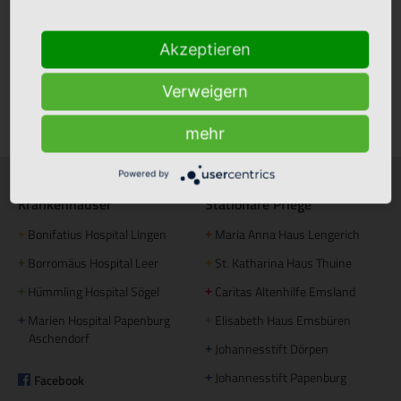
Stellenmarkt
Akzeptieren
Verweigern
Klinikfinder
mehr
Powered by
Krankenhäuser
Stationäre Pflege
Bonifatius Hospital Lingen
Maria Anna Haus Lengerich
+
+
Borromäus Hospital Leer
St. Katharina Haus Thuine
+
+
Hümmling Hospital Sögel
Caritas Altenhilfe Emsland
+
+
Marien Hospital Papenburg
Elisabeth Haus Emsbüren
+
+
Aschendorf
Johannesstift Dörpen
+
Johannesstift Papenburg
Facebook
+