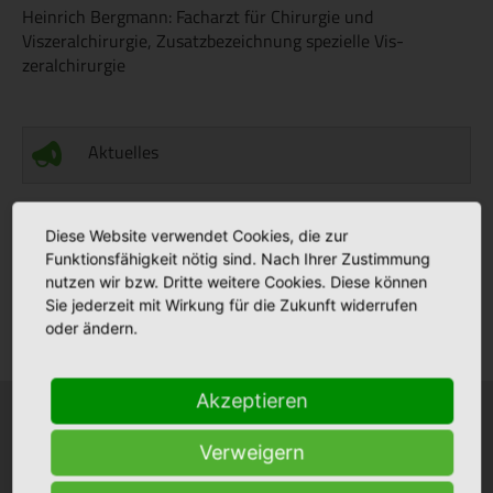
Heinrich Bergmann: Facharzt für Chirurgie und
Viszeralchirurgie, Zusatzbezeichnung spezielle Vis-
zeralchirurgie
Aktuelles
Stellenmarkt
Diese Website verwendet Cookies, die zur
Funktionsfähigkeit nötig sind. Nach Ihrer Zustimmung
nutzen wir bzw. Dritte weitere Cookies. Diese können
Sie jederzeit mit Wirkung für die Zukunft widerrufen
Klinikfinder
oder ändern.
Akzeptieren
Krankenhäuser
Stationäre Pflege
Verweigern
Bonifatius Hospital Lingen
Maria Anna Haus Lengerich
+
+