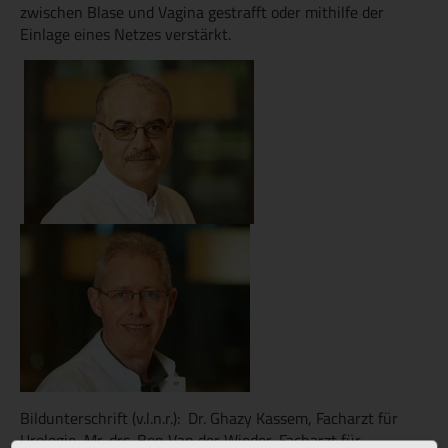
zwischen Blase und Vagina gestrafft oder mithilfe der
Einlage eines Netzes verstärkt.
Bildunterschrift (v.l.n.r.): Dr. Ghazy Kassem, Facharzt für
Urologie, Mr. drs. Ben Van der Wieder, Facharzt für